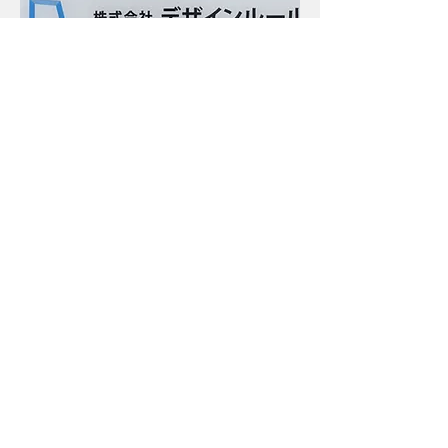
名称：株式会社デザインルール
（Designrule Inc.）
​設立：2007年8月1日
役員：代表取締役 佐藤哲也
​社員：9名（インターン含む：2023
年11月）
所在地：〒1050003 東京都港区西新
橋1-5-5 ビュロー西新橋２F
©2023 株式会社デザインルール